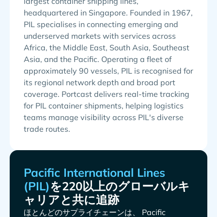
largest container shipping lines,
headquartered in Singapore. Founded in 1967,
PIL specialises in connecting emerging and
underserved markets with services across
Africa, the Middle East, South Asia, Southeast
Asia, and the Pacific. Operating a fleet of
approximately 90 vessels, PIL is recognised for
its regional network depth and broad port
coverage. Portcast delivers real-time tracking
for PIL container shipments, helping logistics
teams manage visibility across PIL's diverse
trade routes.
を220以上のグローバルキ
ャリアと共に追跡
ほとんどのサプライチェーンは、