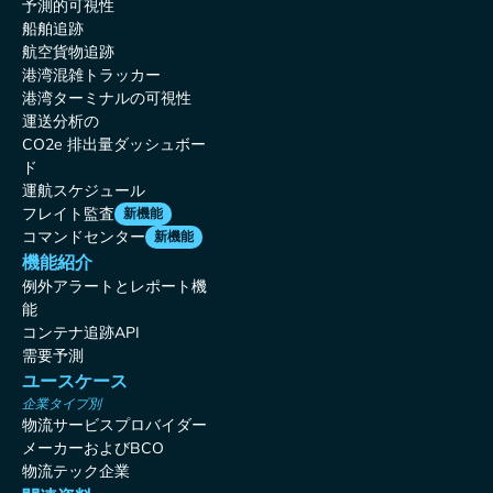
予測的可視性
船舶追跡
航空貨物追跡
港湾混雑トラッカー
港湾ターミナルの可視性
運送分析の
CO2e 排出量ダッシュボー
ド
運航スケジュール
フレイト監査
新機能
コマンドセンター
新機能
機能紹介
例外アラートとレポート機
能
コンテナ追跡API
需要予測
ユースケース
企業タイプ別
物流サービスプロバイダー
メーカーおよびBCO
物流テック企業