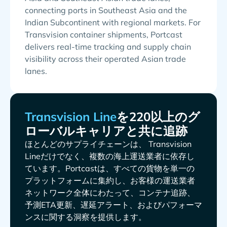
connecting ports in Southeast Asia and the
Indian Subcontinent with regional markets. For
Transvision container shipments, Portcast
delivers real-time tracking and supply chain
visibility across their operated Asian trade
lanes.
を220以上のグ
ローバルキャリアと共に追跡
ほとんどのサプライチェーンは、
だけでなく、複数の海上運送業者に依存し
ています。Portcastは、すべての貨物を単一の
プラットフォームに集約し、お客様の運送業者
ネットワーク全体にわたって、コンテナ追跡、
予測ETA更新、遅延アラート、およびパフォーマ
ンスに関する洞察を提供します。