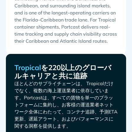
Caribbean, and surrounding island markets,
and is one of the longest-operating carriers on
the Florida–Caribbean trade lane. For Tropical
container shipments, Portcast delivers real-
time tracking and supply chain visibility across
their Caribbean and Atlantic Island routes.
を220以上のグローバ
ルキャリアと共に追跡
ほとんどのサプライチェーンは、
だけ
でなく、複数の海上運送業者に依存していま
す。Portcastは、すべての貨物を単一のプラッ
トフォームに集約し、お客様の運送業者ネット
ワーク全体にわたって、コンテナ追跡、予測ETA
更新、遅延アラート、およびパフォーマンスに
関する洞察を提供します。