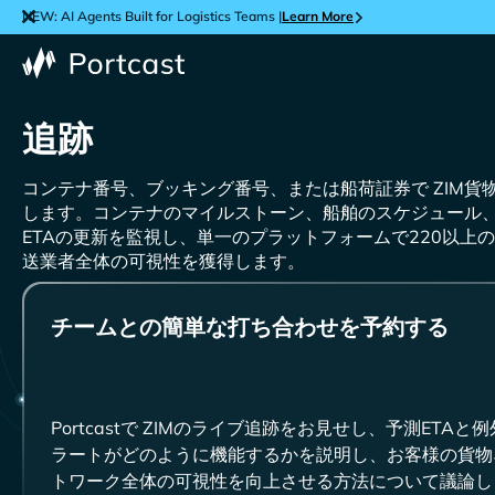
NEW: AI Agents Built for Logistics Teams |
Learn More
追跡
コンテナ番号、ブッキング番号、または船荷証券で
貨
します。コンテナのマイルストーン、船舶のスケジュール
ETAの更新を監視し、単一のプラットフォームで220以上
送業者全体の可視性を獲得します。
チームとの簡単な打ち合わせを予約する
Portcastで
のライブ追跡をお見せし、予測ETAと例
ラートがどのように機能するかを説明し、お客様の貨物
トワーク全体の可視性を向上させる方法について議論し