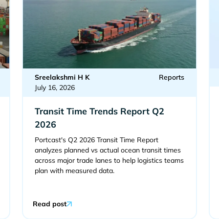
Sreelakshmi H K
Reports
July 16, 2026
Transit Time Trends Report Q2
2026
Portcast's Q2 2026 Transit Time Report
analyzes planned vs actual ocean transit times
across major trade lanes to help logistics teams
plan with measured data.
Read post