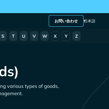
お問い合わせ
日本語
S
T
U
V
W
X
Y
Z
ds)
ing various types of goods,
management.