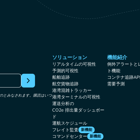
ソリューション
機能紹介
リアルタイムの可視性
例外アラートと
予測的可視性
ト機能
船舶追跡
コンテナ追跡AP
航空貨物追跡
需要予測
港湾混雑トラッカー
たものとみなされます。購読はいつ
港湾ターミナルの可視性
運送分析の
CO2e 排出量ダッシュボー
ド
運航スケジュール
フレイト監査
新機能
コマンドセンター
新機能