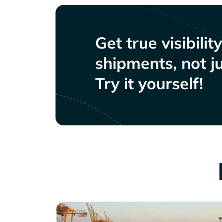
Get true visibilit
shipments, not ju
Try it yourself!