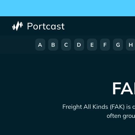
A
B
C
D
E
F
G
H
FA
Freight All Kinds (FAK) is
often grou