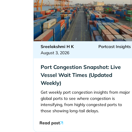
Sreelakshmi H K
Portcast Insights
August 3, 2026
Port Congestion Snapshot: Live
Vessel Wait Times (Updated
Weekly)
Get weekly port congestion insights from major
global ports to see where congestion is
intensifying, from highly congested ports to
those showing long-tail delays.
Read post