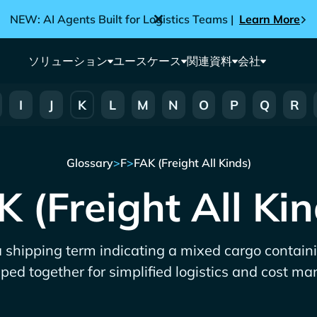
NEW: AI Agents Built for Logistics Teams |
Learn More
ソリューション
ユースケース
関連資料
会社
I
J
K
L
M
N
O
P
Q
R
Glossary
>
F
>
FAK (Freight All Kinds)
K (Freight All Kin
 a shipping term indicating a mixed cargo contain
ped together for simplified logistics and cost 