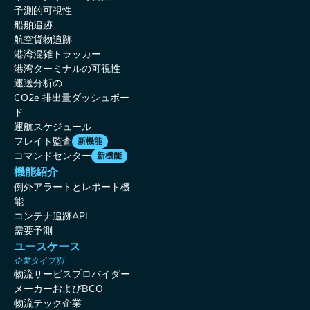
予測的可視性
船舶追跡
航空貨物追跡
港湾混雑トラッカー
港湾ターミナルの可視性
運送分析の
CO2e 排出量ダッシュボー
ド
運航スケジュール
フレイト監査
新機能
コマンドセンター
新機能
機能紹介
例外アラートとレポート機
能
コンテナ追跡API
需要予測
ユースケース
企業タイプ別
物流サービスプロバイダー
メーカーおよびBCO
物流テック企業