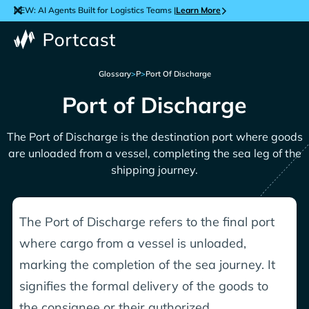
NEW: AI Agents Built for Logistics Teams |
Learn More
Glossary
>
P
>
Port Of Discharge
Port of Discharge
The Port of Discharge is the destination port where goods
are unloaded from a vessel, completing the sea leg of the
shipping journey.
The Port of Discharge refers to the final port
where cargo from a vessel is unloaded,
marking the completion of the sea journey. It
signifies the formal delivery of the goods to
the consignee or their authorized