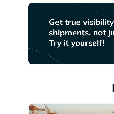
Get true visibilit
shipments, not ju
Try it yourself!