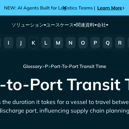
NEW: AI Agents Built for Logistics Teams |
Learn More
ソリューション
ユースケース
関連資料
会社
I
J
K
L
M
N
O
P
Q
R
Glossary
>
P
>
Port-To-Port Transit Time
-to-Port Transit
s the duration it takes for a vessel to travel betw
discharge port, influencing supply chain planning