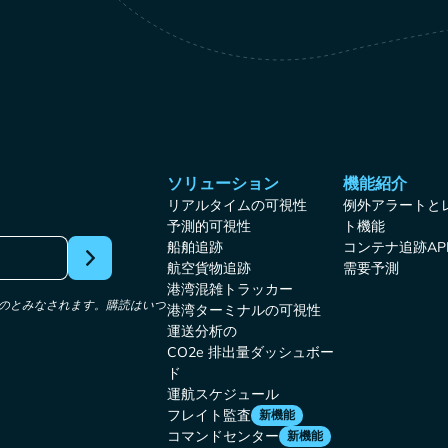
ソリューション
機能紹介
リアルタイムの可視性
例外アラートと
予測的可視性
ト機能
船舶追跡
コンテナ追跡AP
航空貨物追跡
需要予測
港湾混雑トラッカー
たものとみなされます。購読はいつ
港湾ターミナルの可視性
運送分析の
CO2e 排出量ダッシュボー
ド
運航スケジュール
フレイト監査
新機能
コマンドセンター
新機能