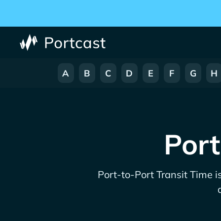
A
B
C
D
E
F
G
H
Port
Port-to-Port Transit Time i