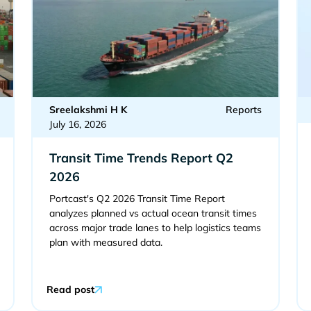
Sreelakshmi H K
Reports
July 16, 2026
Transit Time Trends Report Q2
2026
Portcast's Q2 2026 Transit Time Report
analyzes planned vs actual ocean transit times
across major trade lanes to help logistics teams
plan with measured data.
Read post