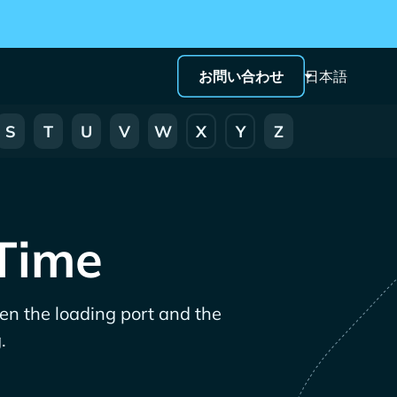
お問い合わせ
日本語
S
T
U
V
W
X
Y
Z
 Time
een the loading port and the
.