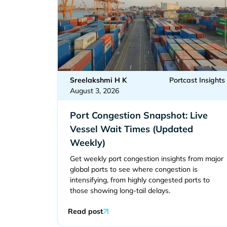
Sreelakshmi H K
Portcast Insights
August 3, 2026
Port Congestion Snapshot: Live
Vessel Wait Times (Updated
Weekly)
Get weekly port congestion insights from major
global ports to see where congestion is
intensifying, from highly congested ports to
those showing long-tail delays.
Read post