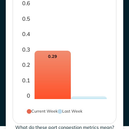
0.6
0.5
0.4
0.3
0.29
0.2
0.1
0
Current Week
Last Week
What do these port congestion metrics mean?