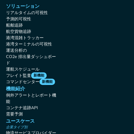
ソリューション
リアルタイムの可視性
予測的可視性
船舶追跡
航空貨物追跡
港湾混雑トラッカー
港湾ターミナルの可視性
運送分析の
CO2e 排出量ダッシュボー
ド
運航スケジュール
フレイト監査
新機能
コマンドセンター
新機能
機能紹介
例外アラートとレポート機
能
コンテナ追跡API
需要予測
ユースケース
企業タイプ別
物流サービスプロバイダー