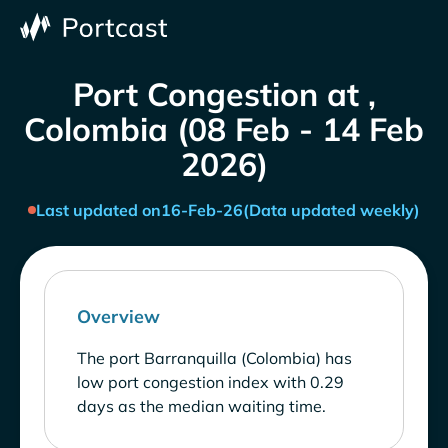
Port Congestion at ,
Colombia (08 Feb - 14 Feb
2026)
Last updated on
16-Feb-26
(Data updated weekly)
Overview
The port Barranquilla (Colombia) has
low port congestion index with 0.29
days as the median waiting time.