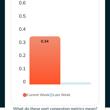
0.6
0.5
0.4
0.34
0.3
0.2
0.1
0
Current Week
Last Week
What do these port congestion metrics mean?