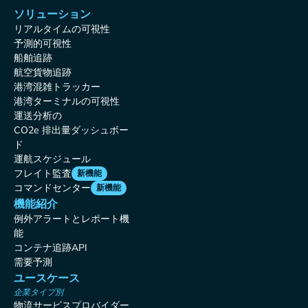
ソリューション
リアルタイムの可視性
予測的可視性
船舶追跡
航空貨物追跡
港湾混雑トラッカー
港湾ターミナルの可視性
運送分析の
CO2e 排出量ダッシュボー
ド
運航スケジュール
フレイト監査
新機能
コマンドセンター
新機能
機能紹介
例外アラートとレポート機
能
コンテナ追跡API
需要予測
ユースケース
企業タイプ別
物流サービスプロバイダー