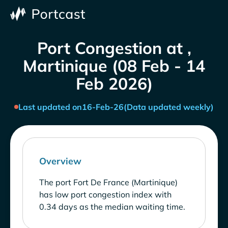
Port Congestion at ,
Martinique (08 Feb - 14
Feb 2026)
Last updated on
16-Feb-26
(Data updated weekly)
Overview
The port Fort De France (Martinique)
has low port congestion index with
0.34 days as the median waiting time.