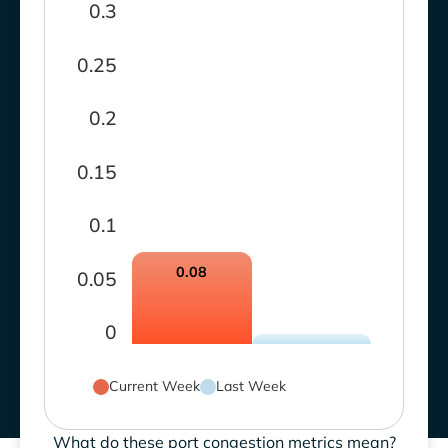
0.3
0.25
0.2
0.15
0.1
0.08
0.05
0
Current Week
Last Week
What do these port congestion metrics mean?