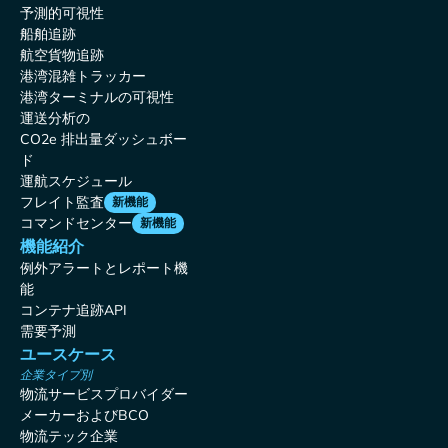
予測的可視性
船舶追跡
航空貨物追跡
港湾混雑トラッカー
港湾ターミナルの可視性
運送分析の
CO2e 排出量ダッシュボー
ド
運航スケジュール
フレイト監査
新機能
コマンドセンター
新機能
機能紹介
例外アラートとレポート機
能
コンテナ追跡API
需要予測
ユースケース
企業タイプ別
物流サービスプロバイダー
メーカーおよびBCO
物流テック企業