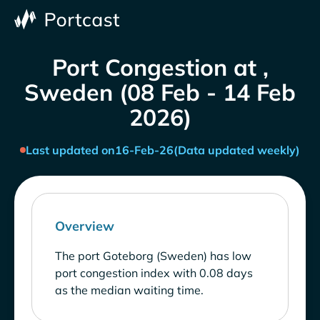
Port Congestion at ,
Sweden (08 Feb - 14 Feb
2026)
Last updated on
16-Feb-26
(Data updated weekly)
Overview
The port Goteborg (Sweden) has low
port congestion index with 0.08 days
as the median waiting time.