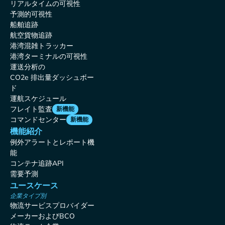
リアルタイムの可視性
予測的可視性
船舶追跡
航空貨物追跡
港湾混雑トラッカー
港湾ターミナルの可視性
運送分析の
CO2e 排出量ダッシュボー
ド
運航スケジュール
フレイト監査
新機能
コマンドセンター
新機能
機能紹介
例外アラートとレポート機
能
コンテナ追跡API
需要予測
ユースケース
企業タイプ別
物流サービスプロバイダー
メーカーおよびBCO