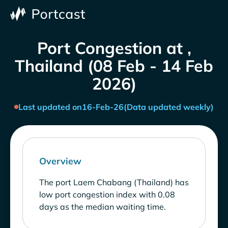
Port Congestion at ,
Thailand (08 Feb - 14 Feb
2026)
Last updated on
16-Feb-26
(Data updated weekly)
Overview
The port Laem Chabang (Thailand) has
low port congestion index with 0.08
days as the median waiting time.