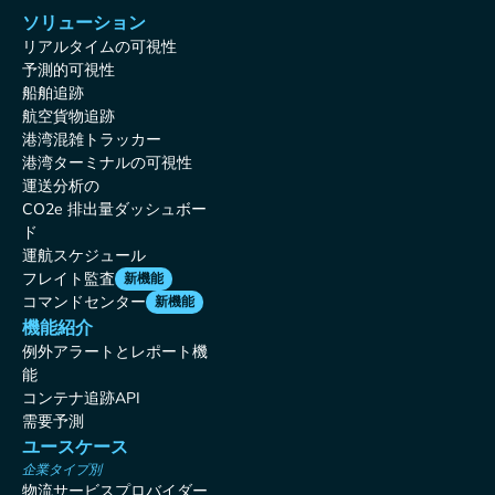
ソリューション
リアルタイムの可視性
予測的可視性
船舶追跡
航空貨物追跡
港湾混雑トラッカー
港湾ターミナルの可視性
運送分析の
CO2e 排出量ダッシュボー
ド
運航スケジュール
フレイト監査
新機能
コマンドセンター
新機能
機能紹介
例外アラートとレポート機
能
コンテナ追跡API
需要予測
ユースケース
企業タイプ別
物流サービスプロバイダー