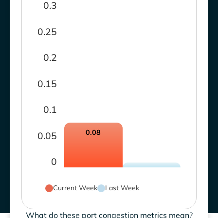
0.3
0.25
0.2
0.15
0.1
0.08
0.05
0
Current Week
Last Week
What do these port congestion metrics mean?