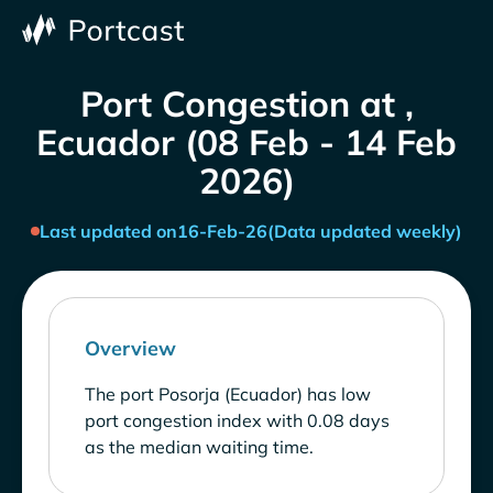
Port Congestion at ,
Ecuador (08 Feb - 14 Feb
2026)
Last updated on
16-Feb-26
(Data updated weekly)
Overview
The port Posorja (Ecuador) has low
port congestion index with 0.08 days
as the median waiting time.