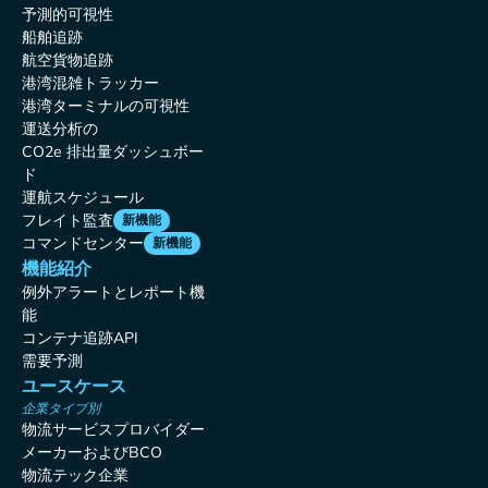
予測的可視性
船舶追跡
航空貨物追跡
港湾混雑トラッカー
港湾ターミナルの可視性
運送分析の
CO2e 排出量ダッシュボー
ド
運航スケジュール
フレイト監査
新機能
コマンドセンター
新機能
機能紹介
例外アラートとレポート機
能
コンテナ追跡API
需要予測
ユースケース
企業タイプ別
物流サービスプロバイダー
メーカーおよびBCO
物流テック企業