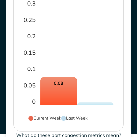
0.3
0.25
0.2
0.15
0.1
0.08
0.05
0
Current Week
Last Week
What do these port congestion metrics mean?