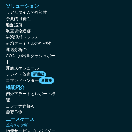
ソリューション
リアルタイムの可視性
予測的可視性
船舶追跡
航空貨物追跡
港湾混雑トラッカー
港湾ターミナルの可視性
運送分析の
CO2e 排出量ダッシュボー
ド
運航スケジュール
フレイト監査
新機能
コマンドセンター
新機能
機能紹介
例外アラートとレポート機
能
コンテナ追跡API
需要予測
ユースケース
企業タイプ別
物流サービスプロバイダー