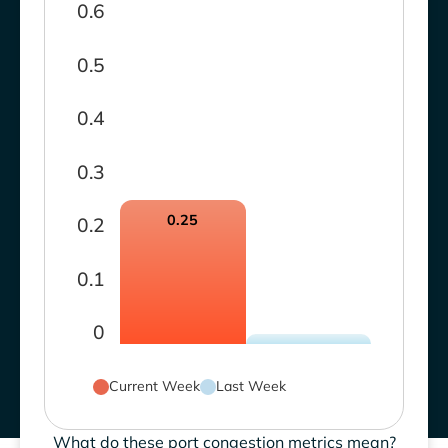
0.6
0.5
0.4
0.3
0.25
0.2
0.1
0
Current Week
Last Week
What do these port congestion metrics mean?