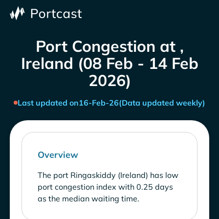
Port Congestion at ,
Ireland (08 Feb - 14 Feb
2026)
Last updated on
16-Feb-26
(Data updated weekly)
Overview
The port Ringaskiddy (Ireland) has low
port congestion index with 0.25 days
as the median waiting time.