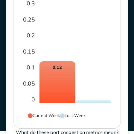
0.3
0.25
0.2
0.15
0.1
0.12
0.05
0
Current Week
Last Week
What do these port congestion metrics mean?