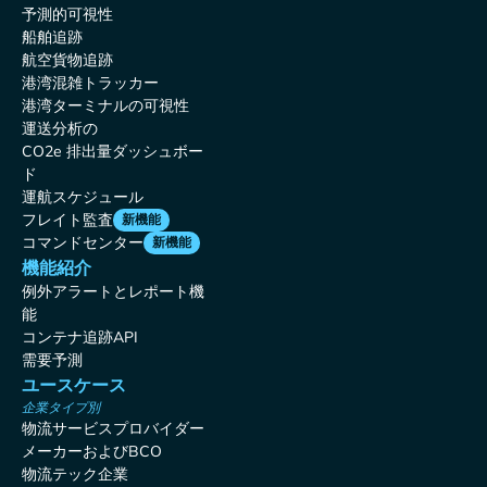
予測的可視性
船舶追跡
航空貨物追跡
港湾混雑トラッカー
港湾ターミナルの可視性
運送分析の
CO2e 排出量ダッシュボー
ド
運航スケジュール
フレイト監査
新機能
コマンドセンター
新機能
機能紹介
例外アラートとレポート機
能
コンテナ追跡API
需要予測
ユースケース
企業タイプ別
物流サービスプロバイダー
メーカーおよびBCO
物流テック企業