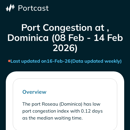
Port Congestion at ,
Dominica (08 Feb - 14 Feb
2026)
Last updated on
16-Feb-26
(Data updated weekly)
Overview
The port Roseau (Dominica) has low
port congestion index with 0.12 days
as the median waiting time.