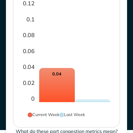
0.12
0.1
0.08
0.06
0.04
0.04
0.02
0
Current Week
Last Week
What do these port congestion metrics mean?