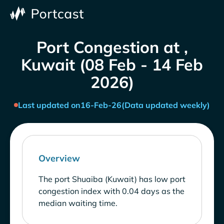
Port Congestion at ,
Kuwait (08 Feb - 14 Feb
2026)
Last updated on
16-Feb-26
(Data updated weekly)
Overview
The port Shuaiba (Kuwait) has low port
congestion index with 0.04 days as the
median waiting time.