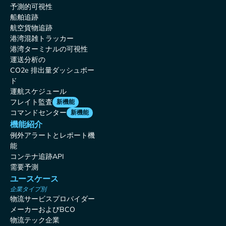
予測的可視性
船舶追跡
航空貨物追跡
港湾混雑トラッカー
港湾ターミナルの可視性
運送分析の
CO2e 排出量ダッシュボー
ド
運航スケジュール
フレイト監査
新機能
コマンドセンター
新機能
機能紹介
例外アラートとレポート機
能
コンテナ追跡API
需要予測
ユースケース
企業タイプ別
物流サービスプロバイダー
メーカーおよびBCO
物流テック企業