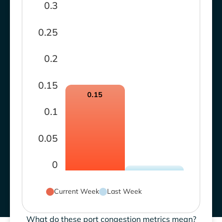
0.3
0.25
0.2
0.15
0.15
0.1
0.05
0
Current Week
Last Week
What do these port congestion metrics mean?