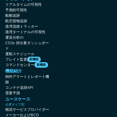
リアルタイムの可視性
予測的可視性
船舶追跡
航空貨物追跡
港湾混雑トラッカー
港湾ターミナルの可視性
運送分析の
CO2e 排出量ダッシュボー
ド
運航スケジュール
フレイト監査
新機能
コマンドセンター
新機能
機能紹介
例外アラートとレポート機
能
コンテナ追跡API
需要予測
ユースケース
企業タイプ別
物流サービスプロバイダー
メーカーおよびBCO