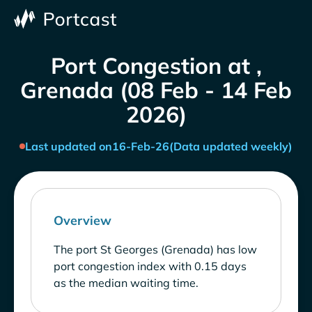
Port Congestion at ,
Grenada (08 Feb - 14 Feb
2026)
Last updated on
16-Feb-26
(Data updated weekly)
Overview
The port St Georges (Grenada) has low
port congestion index with 0.15 days
as the median waiting time.