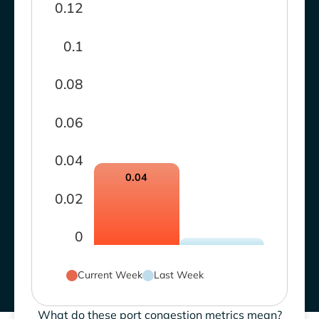
0.12
0.1
0.08
0.06
0.04
0.04
0.02
0
Current Week
Last Week
What do these port congestion metrics mean?