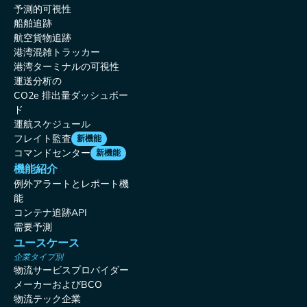
予測的可視性
船舶追跡
航空貨物追跡
港湾混雑トラッカー
港湾ターミナルの可視性
運送分析の
CO2e 排出量ダッシュボー
ド
運航スケジュール
フレイト監査
新機能
コマンドセンター
新機能
機能紹介
例外アラートとレポート機
能
コンテナ追跡API
需要予測
ユースケース
企業タイプ別
物流サービスプロバイダー
メーカーおよびBCO
物流テック企業