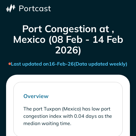
Port Congestion at ,
Mexico (08 Feb - 14 Feb
2026)
Last updated on
16-Feb-26
(Data updated weekly)
Overview
The port Tuxpan (Mexico) has low port
congestion index with 0.04 days as the
median waiting time.