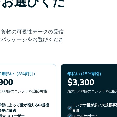
をお選びくだ
、貨物の可視性データの受信
なパッケージをお選びくださ
半期払い（8%割引）
年払い (15%割引)
900
$3,300
300個のコンテナを追跡可能
最大1,200個のコンテナを追
季節によって量が増える中規模
コンテナ量が多い大規模事
事業に最適
最適
最大10ユーザー
メールサポート