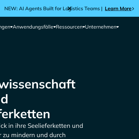
NEW: AI Agents Built for Logistics Teams |
Learn More
ngen
Anwendungsfälle
Ressourcen
Unternehmen
wissenschaft
nd
ferketten
k in ihre Seelieferketten und
er zu mindern und durch