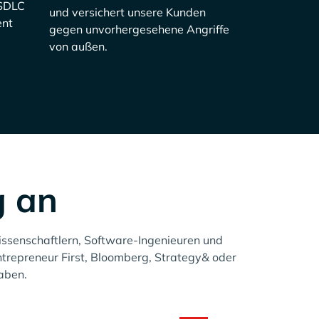
-SDLC
und versichert unsere Kunden
ent
gegen unvorhergesehene Angriffe
von außen.
g an
issenschaftlern, Software-Ingenieuren und
ntrepreneur First, Bloomberg, Strategy& oder
aben.