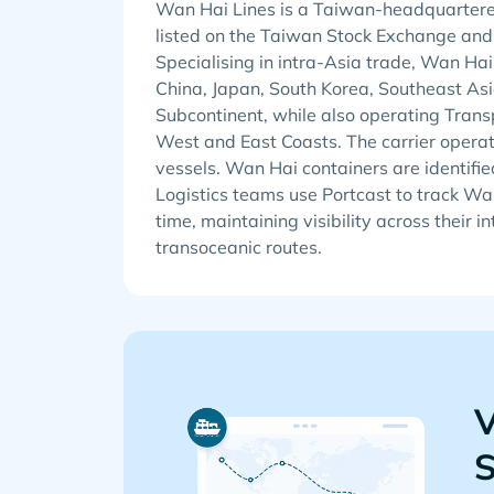
Wan Hai Lines is a Taiwan-headquartered
listed on the Taiwan Stock Exchange and
Specialising in intra-Asia trade, Wan Hai
China, Japan, South Korea, Southeast Asi
Subcontinent, while also operating Transp
West and East Coasts. The carrier operate
vessels. Wan Hai containers are identifi
Logistics teams use Portcast to track Wan
time, maintaining visibility across their i
transoceanic routes.
V
S