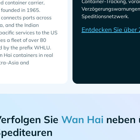
Container-Tracking, vo
 container carrier,
Verzögerungswarnungen 
 founded in 1965.
Speditionsnetzwerk.
 connects ports across
a, and the Indian
Entdecken Sie über 
acific services to the US
s a fleet of over 80
ed by the prefix WHLU.
 Hai containers in real
ntra-Asia and
erfolgen Sie
neben 
pediteuren