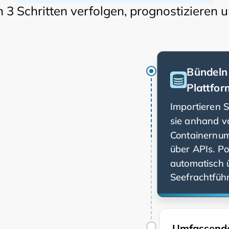
 3 Schritten verfolgen, prognostizieren 
Bündeln 
Plattfor
Importieren 
sie anhand v
Containernumm
über APIs. Po
automatisch 
Seefrachtführ
Umfassende