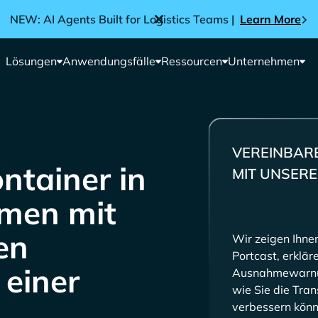
NEW: AI Agents Built for Logistics Teams |
Learn More
Lösungen
Anwendungsfälle
Ressourcen
Unternehmen
VEREINBARE
ntainer in
MIT UNSER
mmen mit
en
Wir zeigen Ihne
Portcast, erklä
 einer
Ausnahmewarnun
wie Sie die Tra
verbessern könn