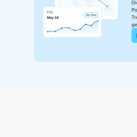
Di
Po
Tr
ge