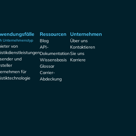
wendungsfälle
Ressourcen
Unternehmen
h Unternehmenstyp
Blog
Über uns
ieter von
API-
Kontaktieren
istikdienstleistungen
Dokumentation
Sie uns
sender und
Wissensbasis
Karriere
steller
Glossar
ernehmen für
Carrier-
istiktechnologie
Abdeckung