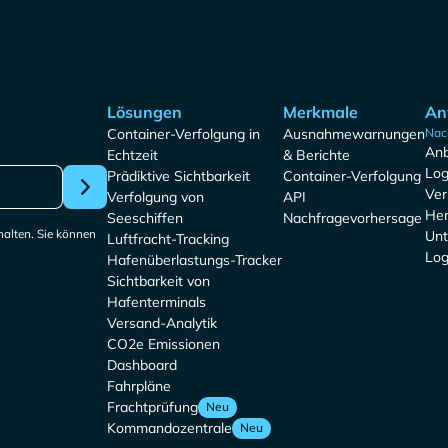
Lösungen
Merkmale
An
Container-Verfolgung in
Ausnahmewarnungen
Nac
Anb
Echtzeit
& Berichte
Log
Prädiktive Sichtbarkeit
Container-Verfolgung
Ver
Verfolgung von
API
Her
Seeschiffen
Nachfragevorhersage
halten. Sie können
Unt
Luftfracht-Tracking
Log
Hafenüberlastungs-Tracker
Sichtbarkeit von
Hafenterminals
Versand-Analytik
CO2e Emissionen
Dashboard
Fahrpläne
Frachtprüfung
Neu
Kommandozentrale
Neu