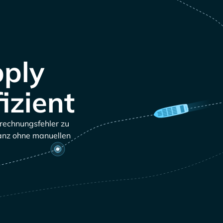
pply
izient
brechnungsfehler zu
ganz ohne manuellen