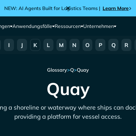
NEW: AI Agents Built for Logistics Teams |
Learn More
ngen
Anwendungsfälle
Ressourcen
Unternehmen
I
J
K
L
M
N
O
P
Q
R
Glossary
>
Q
>
Quay
Quay
ong a shoreline or waterway where ships can dock
providing a platform for vessel access.