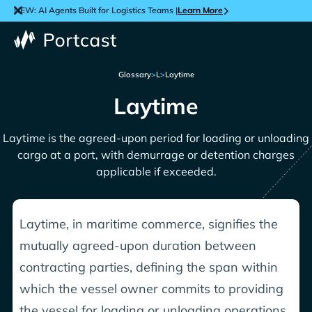
NEW: AI Agents Built for Logistics Teams |
Learn More
Glossary
>
L
>
Laytime
Laytime
Laytime is the agreed-upon period for loading or unloading
cargo at a port, with demurrage or detention charges
applicable if exceeded.
Laytime, in maritime commerce, signifies the
mutually agreed-upon duration between
contracting parties, defining the span within
which the vessel owner commits to providing
the vessel for loading or unloading operations